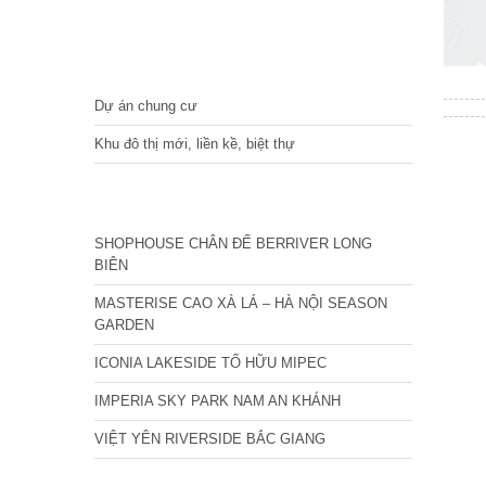
DỰ ÁN
Dự án chung cư
Khu đô thị mới, liền kề, biệt thự
CÁC DỰ ÁN MỚI NHẤT
SHOPHOUSE CHÂN ĐẾ BERRIVER LONG
BIÊN
MASTERISE CAO XÀ LÁ – HÀ NỘI SEASON
GARDEN
ICONIA LAKESIDE TỐ HỮU MIPEC
IMPERIA SKY PARK NAM AN KHÁNH
VIỆT YÊN RIVERSIDE BẮC GIANG