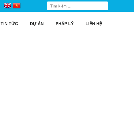
TIN TỨC
DỰ ÁN
PHÁP LÝ
LIÊN HỆ