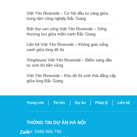
TIN NỔI BẬT
Việt Yên Riverside – Cơ hội đầu tư vàng giữa
trung tâm công nghiệp Bắc Giang
Biệt thự ven sông Việt Yên Riverside – Sống
thượng lưu giữa miền xanh Bắc Giang
Liền kề Việt Yên Riverside – Không gian sống
xanh giữa lòng đô thị
Shophouse Việt Yên Riverside – Điểm sáng đầu
tư sinh lời bền vững
Việt Yên Riverside – Khu đô thị sinh thái đẳng cấp
giữa lòng Bắc Giang
Trang chủ
Tin tức
Dự án
Pháp lý
Liên hệ
THÔNG TIN DỰ ÁN HÀ NỘI
Tel: 0986 866 790
Zalo