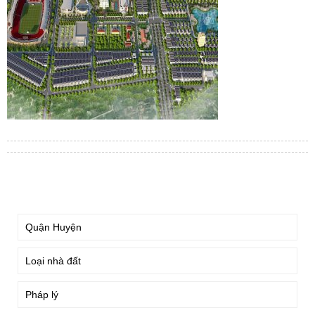
TÌM KIẾM