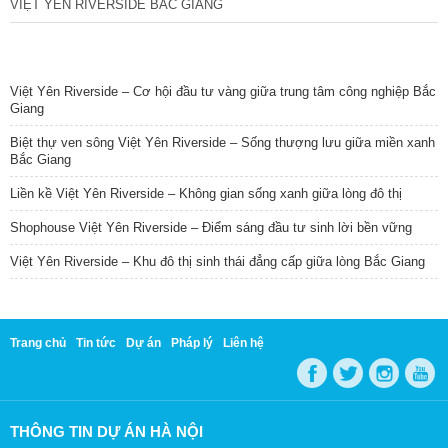
VIỆT YÊN RIVERSIDE BẮC GIANG
TIN NỔI BẬT
Việt Yên Riverside – Cơ hội đầu tư vàng giữa trung tâm công nghiệp Bắc
Giang
Biệt thự ven sông Việt Yên Riverside – Sống thượng lưu giữa miền xanh
Bắc Giang
Liền kề Việt Yên Riverside – Không gian sống xanh giữa lòng đô thị
Shophouse Việt Yên Riverside – Điểm sáng đầu tư sinh lời bền vững
Việt Yên Riverside – Khu đô thị sinh thái đẳng cấp giữa lòng Bắc Giang
Trang chủ
Tin tức
Dự án
Pháp lý
Liên hệ
THÔNG TIN DỰ ÁN HÀ NỘI