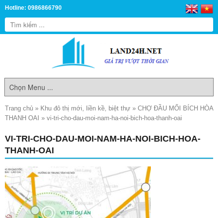
Hotline: 0986866790
Trang chủ
»
Khu đô thị mới, liền kề, biệt thự
»
CHỢ ĐẦU MỐI BÍCH HÒA
THANH OAI
»
vi-tri-cho-dau-moi-nam-ha-noi-bich-hoa-thanh-oai
VI-TRI-CHO-DAU-MOI-NAM-HA-NOI-BICH-HOA-
THANH-OAI