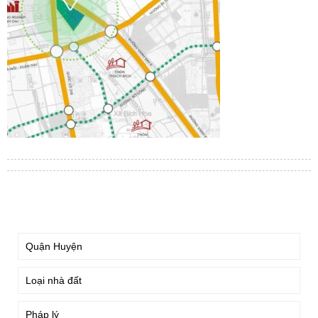
TÌM KIẾM