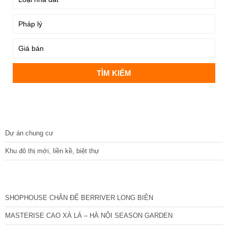
DỰ ÁN
Dự án chung cư
Khu đô thị mới, liền kề, biệt thự
CÁC DỰ ÁN MỚI NHẤT
SHOPHOUSE CHÂN ĐẾ BERRIVER LONG BIÊN
MASTERISE CAO XÀ LÁ – HÀ NỘI SEASON GARDEN