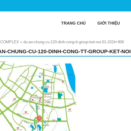
TRANG CHỦ
GIỚI THIỆU
C COMPLEX
»
du-an-chung-cu-120-dinh-cong-tt-group-ket-noi-01-1024×906
AN-CHUNG-CU-120-DINH-CONG-TT-GROUP-KET-NOI-