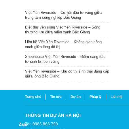
TIN NỔI BẬT
Việt Yên Riverside – Cơ hội đầu tư vàng giữa
trung tâm công nghiệp Bắc Giang
Biệt thự ven sông Việt Yên Riverside – Sống
thượng lưu giữa miền xanh Bắc Giang
Liền kề Việt Yên Riverside – Không gian sống
xanh giữa lòng đô thị
Shophouse Việt Yên Riverside – Điểm sáng đầu
tư sinh lời bền vững
Việt Yên Riverside – Khu đô thị sinh thái đẳng cấp
giữa lòng Bắc Giang
Trang chủ
Tin tức
Dự án
Pháp lý
Liên hệ
THÔNG TIN DỰ ÁN HÀ NỘI
Tel: 0986 866 790
Zalo