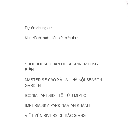
DỰ ÁN
Dự án chung cư
Khu đô thị mới, liền kề, biệt thự
CÁC DỰ ÁN MỚI NHẤT
SHOPHOUSE CHÂN ĐẾ BERRIVER LONG
BIÊN
MASTERISE CAO XÀ LÁ – HÀ NỘI SEASON
GARDEN
ICONIA LAKESIDE TỐ HỮU MIPEC
IMPERIA SKY PARK NAM AN KHÁNH
VIỆT YÊN RIVERSIDE BẮC GIANG