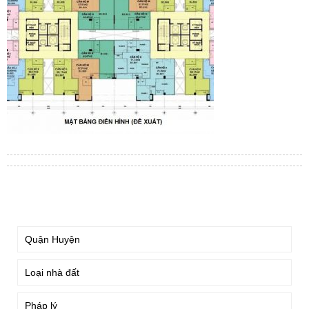
TÌM KIẾM