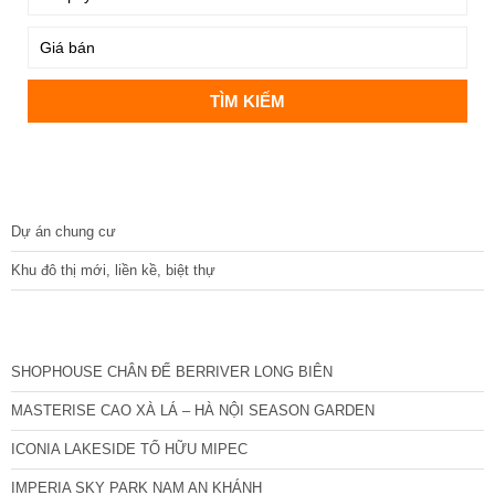
DỰ ÁN
Dự án chung cư
Khu đô thị mới, liền kề, biệt thự
CÁC DỰ ÁN MỚI NHẤT
SHOPHOUSE CHÂN ĐẾ BERRIVER LONG BIÊN
MASTERISE CAO XÀ LÁ – HÀ NỘI SEASON GARDEN
ICONIA LAKESIDE TỐ HỮU MIPEC
IMPERIA SKY PARK NAM AN KHÁNH