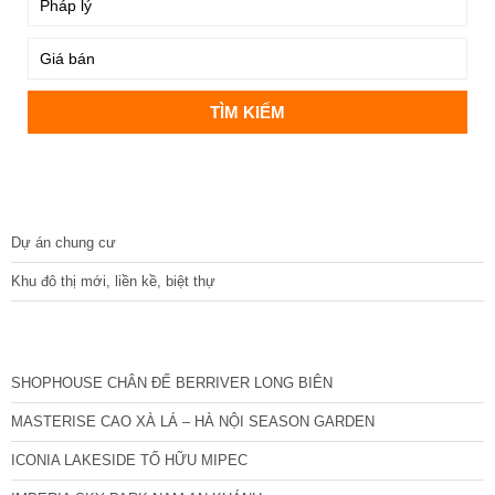
DỰ ÁN
Dự án chung cư
Khu đô thị mới, liền kề, biệt thự
CÁC DỰ ÁN MỚI NHẤT
SHOPHOUSE CHÂN ĐẾ BERRIVER LONG BIÊN
MASTERISE CAO XÀ LÁ – HÀ NỘI SEASON GARDEN
ICONIA LAKESIDE TỐ HỮU MIPEC