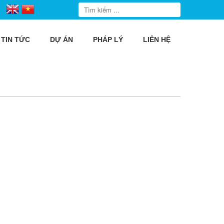
TIN TỨC
DỰ ÁN
PHÁP LÝ
LIÊN HỆ