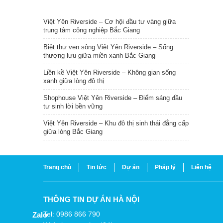
TIN NỔI BẬT
Việt Yên Riverside – Cơ hội đầu tư vàng giữa
trung tâm công nghiệp Bắc Giang
Biệt thự ven sông Việt Yên Riverside – Sống
thượng lưu giữa miền xanh Bắc Giang
Liền kề Việt Yên Riverside – Không gian sống
xanh giữa lòng đô thị
Shophouse Việt Yên Riverside – Điểm sáng đầu
tư sinh lời bền vững
Việt Yên Riverside – Khu đô thị sinh thái đẳng cấp
giữa lòng Bắc Giang
Trang chủ
Tin tức
Dự án
Pháp lý
Liên hệ
THÔNG TIN DỰ ÁN HÀ NỘI
Tel: 0986 866 790
Zalo