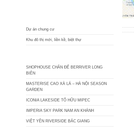
DỰ ÁN
Dự án chung cư
Khu đô thị mới, liền kề, biệt thự
CÁC DỰ ÁN MỚI NHẤT
SHOPHOUSE CHÂN ĐẾ BERRIVER LONG
BIÊN
MASTERISE CAO XÀ LÁ – HÀ NỘI SEASON
GARDEN
ICONIA LAKESIDE TỐ HỮU MIPEC
IMPERIA SKY PARK NAM AN KHÁNH
VIỆT YÊN RIVERSIDE BẮC GIANG