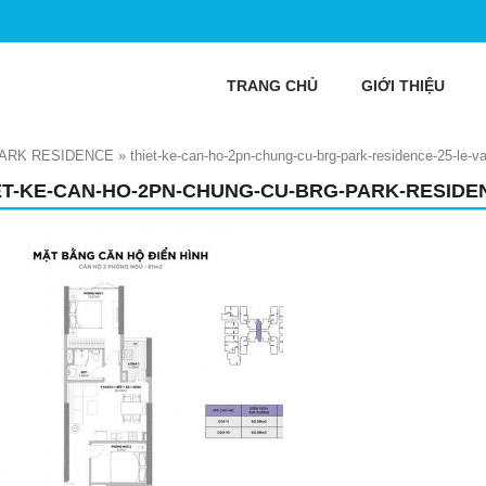
TRANG CHỦ
GIỚI THIỆU
PARK RESIDENCE
»
thiet-ke-can-ho-2pn-chung-cu-brg-park-residence-25-le-v
ET-KE-CAN-HO-2PN-CHUNG-CU-BRG-PARK-RESIDE