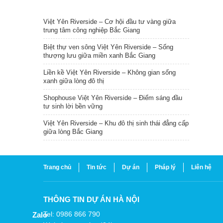
TIN NỔI BẬT
Việt Yên Riverside – Cơ hội đầu tư vàng giữa
trung tâm công nghiệp Bắc Giang
Biệt thự ven sông Việt Yên Riverside – Sống
thượng lưu giữa miền xanh Bắc Giang
Liền kề Việt Yên Riverside – Không gian sống
xanh giữa lòng đô thị
Shophouse Việt Yên Riverside – Điểm sáng đầu
tư sinh lời bền vững
Việt Yên Riverside – Khu đô thị sinh thái đẳng cấp
giữa lòng Bắc Giang
Trang chủ
Tin tức
Dự án
Pháp lý
Liên hệ
THÔNG TIN DỰ ÁN HÀ NỘI
Tel: 0986 866 790
Zalo