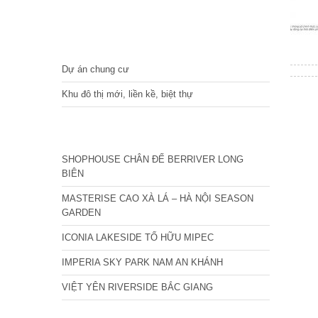
DỰ ÁN
Dự án chung cư
Khu đô thị mới, liền kề, biệt thự
CÁC DỰ ÁN MỚI NHẤT
SHOPHOUSE CHÂN ĐẾ BERRIVER LONG
BIÊN
MASTERISE CAO XÀ LÁ – HÀ NỘI SEASON
GARDEN
ICONIA LAKESIDE TỐ HỮU MIPEC
IMPERIA SKY PARK NAM AN KHÁNH
VIỆT YÊN RIVERSIDE BẮC GIANG