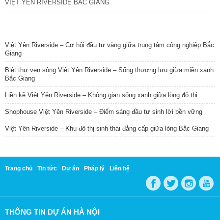
VIỆT YÊN RIVERSIDE BẮC GIANG
TIN NỔI BẬT
Việt Yên Riverside – Cơ hội đầu tư vàng giữa trung tâm công nghiệp Bắc
Giang
Biệt thự ven sông Việt Yên Riverside – Sống thượng lưu giữa miền xanh
Bắc Giang
Liền kề Việt Yên Riverside – Không gian sống xanh giữa lòng đô thị
Shophouse Việt Yên Riverside – Điểm sáng đầu tư sinh lời bền vững
Việt Yên Riverside – Khu đô thị sinh thái đẳng cấp giữa lòng Bắc Giang
Trang chủ
Tin tức
Dự án
Pháp lý
Liên hệ
THÔNG TIN DỰ ÁN HÀ NỘI