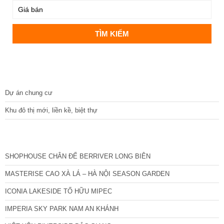
DỰ ÁN
Dự án chung cư
Khu đô thị mới, liền kề, biệt thự
CÁC DỰ ÁN MỚI NHẤT
SHOPHOUSE CHÂN ĐẾ BERRIVER LONG BIÊN
MASTERISE CAO XÀ LÁ – HÀ NỘI SEASON GARDEN
ICONIA LAKESIDE TỐ HỮU MIPEC
IMPERIA SKY PARK NAM AN KHÁNH