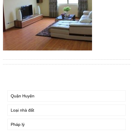
TÌM KIẾM