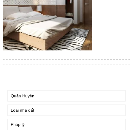
TÌM KIẾM