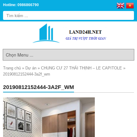
Hotline: 0986866790
Trang chủ
»
Dự án
»
CHUNG CƯ 27 THÁI THỊNH – LE CAPITOLE
»
20190812152444-3a2f_wm
20190812152444-3A2F_WM