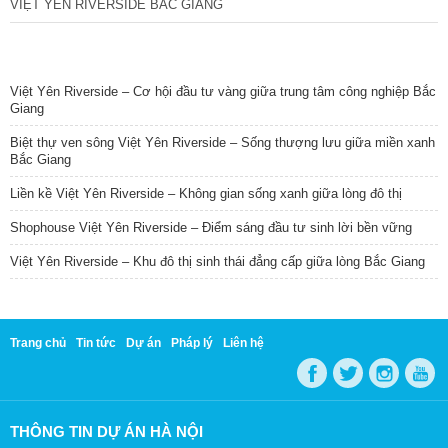
VIỆT YÊN RIVERSIDE BẮC GIANG
TIN NỔI BẬT
Việt Yên Riverside – Cơ hội đầu tư vàng giữa trung tâm công nghiệp Bắc
Giang
Biệt thự ven sông Việt Yên Riverside – Sống thượng lưu giữa miền xanh
Bắc Giang
Liền kề Việt Yên Riverside – Không gian sống xanh giữa lòng đô thị
Shophouse Việt Yên Riverside – Điểm sáng đầu tư sinh lời bền vững
Việt Yên Riverside – Khu đô thị sinh thái đẳng cấp giữa lòng Bắc Giang
Trang chủ
Tin tức
Dự án
Pháp lý
Liên hệ
THÔNG TIN DỰ ÁN HÀ NỘI