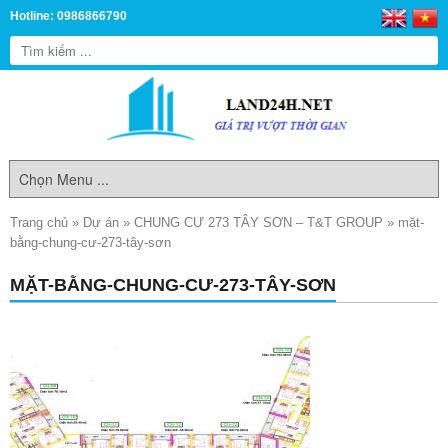
Hotline: 0986866790
Trang chủ
»
Dự án
»
CHUNG CƯ 273 TÂY SƠN – T&T GROUP
»
mặt-
bằng-chung-cư-273-tây-sơn
MẶT-BẰNG-CHUNG-CƯ-273-TÂY-SƠN