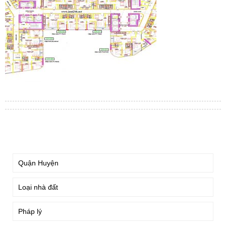
TÌM KIẾM