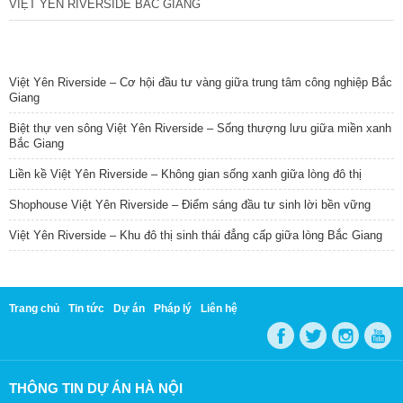
VIỆT YÊN RIVERSIDE BẮC GIANG
TIN NỔI BẬT
Việt Yên Riverside – Cơ hội đầu tư vàng giữa trung tâm công nghiệp Bắc
Giang
Biệt thự ven sông Việt Yên Riverside – Sống thượng lưu giữa miền xanh
Bắc Giang
Liền kề Việt Yên Riverside – Không gian sống xanh giữa lòng đô thị
Shophouse Việt Yên Riverside – Điểm sáng đầu tư sinh lời bền vững
Việt Yên Riverside – Khu đô thị sinh thái đẳng cấp giữa lòng Bắc Giang
Trang chủ
Tin tức
Dự án
Pháp lý
Liên hệ
THÔNG TIN DỰ ÁN HÀ NỘI