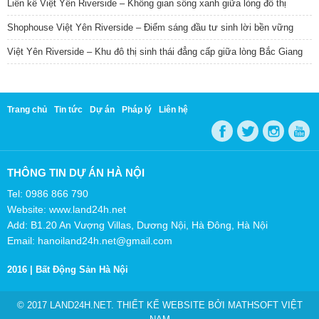
Liền kề Việt Yên Riverside – Không gian sống xanh giữa lòng đô thị
Shophouse Việt Yên Riverside – Điểm sáng đầu tư sinh lời bền vững
Việt Yên Riverside – Khu đô thị sinh thái đẳng cấp giữa lòng Bắc Giang
Trang chủ
Tin tức
Dự án
Pháp lý
Liên hệ
THÔNG TIN DỰ ÁN HÀ NỘI
Tel: 0986 866 790
Website: www.land24h.net
Add: B1.20 An Vượng Villas, Dương Nội, Hà Đông, Hà Nội
Email: hanoiland24h.net@gmail.com
2016 |
Bất Động Sản Hà Nội
© 2017 LAND24H.NET. THIẾT KẾ WEBSITE BỞI
MATHSOFT VIỆT