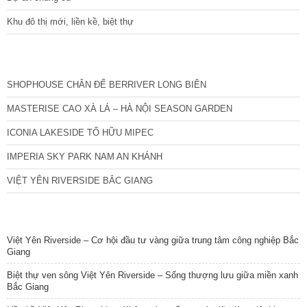
Khu đô thị mới, liền kề, biệt thự
CÁC DỰ ÁN MỚI NHẤT
SHOPHOUSE CHÂN ĐẾ BERRIVER LONG BIÊN
MASTERISE CAO XÀ LÁ – HÀ NỘI SEASON GARDEN
ICONIA LAKESIDE TỐ HỮU MIPEC
IMPERIA SKY PARK NAM AN KHÁNH
VIỆT YÊN RIVERSIDE BẮC GIANG
TIN NỔI BẬT
Việt Yên Riverside – Cơ hội đầu tư vàng giữa trung tâm công nghiệp Bắc
Giang
Biệt thự ven sông Việt Yên Riverside – Sống thượng lưu giữa miền xanh
Bắc Giang