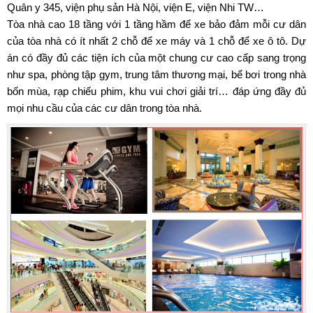
Quân y 345, viện phụ sản Hà Nội, viện E, viện Nhi TW…
Tòa nhà cao 18 tầng với 1 tầng hầm để xe bảo đảm mỗi cư dân
của tòa nhà có ít nhất 2 chỗ để xe máy và 1 chỗ để xe ô tô. Dự
án có đầy đủ các tiện ích của một chung cư cao cấp sang trọng
như spa, phòng tập gym, trung tâm thương mại, bể bơi trong nhà
bốn mùa, rạp chiếu phim, khu vui chơi giải trí… đáp ứng đầy đủ
mọi nhu cầu của các cư dân trong tòa nhà.