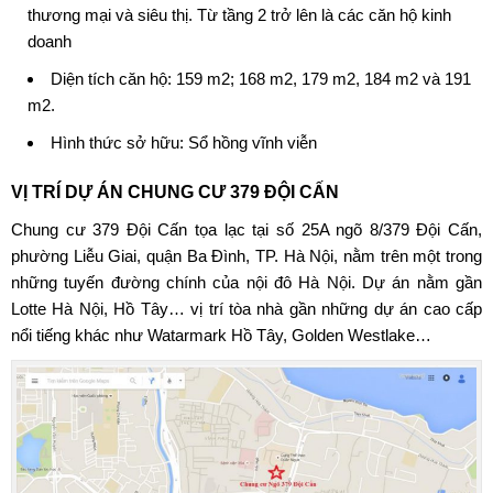
thương mại và siêu thị. Từ tầng 2 trở lên là các căn hộ kinh
doanh
Diện tích căn hộ: 159 m2; 168 m2, 179 m2, 184 m2 và 191
m2.
Hình thức sở hữu: Sổ hồng vĩnh viễn
VỊ TRÍ DỰ ÁN CHUNG CƯ 379 ĐỘI CẤN
Chung cư 379 Đội Cấn
tọa lạc tại số 25A ngõ 8/379 Đội Cấn,
phường Liễu Giai, quận
Ba Đình
, TP. Hà Nội, nằm trên một trong
những tuyến đường chính của nội đô Hà Nội. Dự án nằm gần
Lotte Hà Nội, Hồ Tây… vị trí tòa nhà gần những dự án cao cấp
nổi tiếng khác như Watarmark Hồ Tây, Golden Westlake…