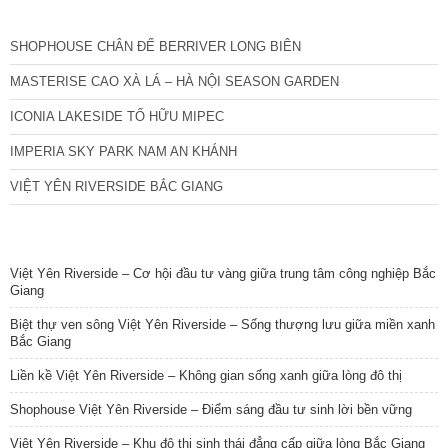
CÁC DỰ ÁN MỚI NHẤT
SHOPHOUSE CHÂN ĐẾ BERRIVER LONG BIÊN
MASTERISE CAO XÀ LÁ – HÀ NỘI SEASON GARDEN
ICONIA LAKESIDE TỐ HỮU MIPEC
IMPERIA SKY PARK NAM AN KHÁNH
VIỆT YÊN RIVERSIDE BẮC GIANG
TIN NỔI BẬT
Việt Yên Riverside – Cơ hội đầu tư vàng giữa trung tâm công nghiệp Bắc
Giang
Biệt thự ven sông Việt Yên Riverside – Sống thượng lưu giữa miền xanh
Bắc Giang
Liền kề Việt Yên Riverside – Không gian sống xanh giữa lòng đô thị
Shophouse Việt Yên Riverside – Điểm sáng đầu tư sinh lời bền vững
Việt Yên Riverside – Khu đô thị sinh thái đẳng cấp giữa lòng Bắc Giang