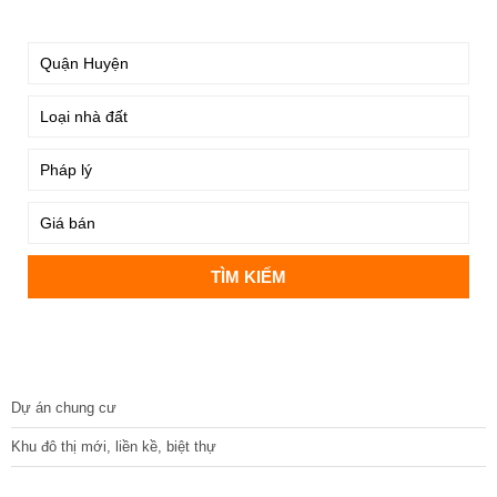
TÌM KIẾM
DỰ ÁN
Dự án chung cư
Khu đô thị mới, liền kề, biệt thự