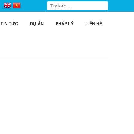
TIN TỨC
DỰ ÁN
PHÁP LÝ
LIÊN HỆ