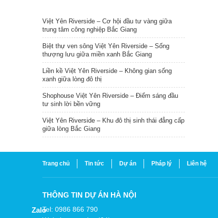
TIN NỔI BẬT
Việt Yên Riverside – Cơ hội đầu tư vàng giữa
trung tâm công nghiệp Bắc Giang
Biệt thự ven sông Việt Yên Riverside – Sống
thượng lưu giữa miền xanh Bắc Giang
Liền kề Việt Yên Riverside – Không gian sống
xanh giữa lòng đô thị
Shophouse Việt Yên Riverside – Điểm sáng đầu
tư sinh lời bền vững
Việt Yên Riverside – Khu đô thị sinh thái đẳng cấp
giữa lòng Bắc Giang
Trang chủ
Tin tức
Dự án
Pháp lý
Liên hệ
THÔNG TIN DỰ ÁN HÀ NỘI
Tel: 0986 866 790
Zalo