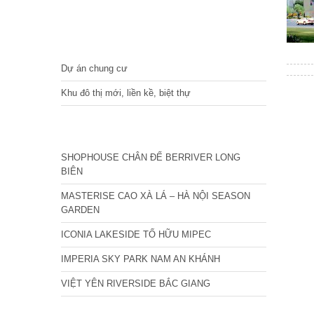
DỰ ÁN
Dự án chung cư
Khu đô thị mới, liền kề, biệt thự
CÁC DỰ ÁN MỚI NHẤT
SHOPHOUSE CHÂN ĐẾ BERRIVER LONG
BIÊN
MASTERISE CAO XÀ LÁ – HÀ NỘI SEASON
GARDEN
ICONIA LAKESIDE TỐ HỮU MIPEC
IMPERIA SKY PARK NAM AN KHÁNH
VIỆT YÊN RIVERSIDE BẮC GIANG