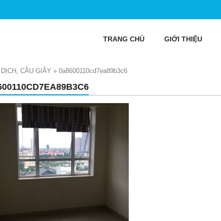
TRANG CHỦ
GIỚI THIỆU
 DỊCH, CẦU GIẤY
»
0a8600110cd7ea89b3c6
600110CD7EA89B3C6