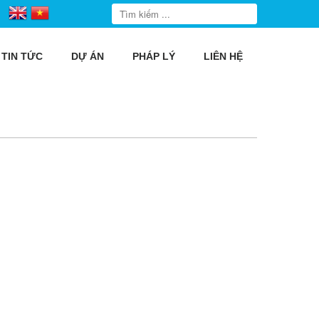
TIN TỨC
DỰ ÁN
PHÁP LÝ
LIÊN HỆ