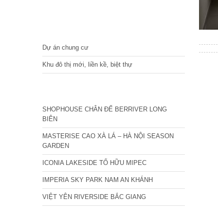
DỰ ÁN
Dự án chung cư
Khu đô thị mới, liền kề, biệt thự
CÁC DỰ ÁN MỚI NHẤT
SHOPHOUSE CHÂN ĐẾ BERRIVER LONG
BIÊN
MASTERISE CAO XÀ LÁ – HÀ NỘI SEASON
GARDEN
ICONIA LAKESIDE TỐ HỮU MIPEC
IMPERIA SKY PARK NAM AN KHÁNH
VIỆT YÊN RIVERSIDE BẮC GIANG