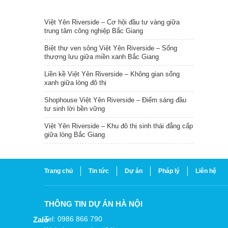
TIN NỔI BẬT
Việt Yên Riverside – Cơ hội đầu tư vàng giữa
trung tâm công nghiệp Bắc Giang
Biệt thự ven sông Việt Yên Riverside – Sống
thượng lưu giữa miền xanh Bắc Giang
Liền kề Việt Yên Riverside – Không gian sống
xanh giữa lòng đô thị
Shophouse Việt Yên Riverside – Điểm sáng đầu
tư sinh lời bền vững
Việt Yên Riverside – Khu đô thị sinh thái đẳng cấp
giữa lòng Bắc Giang
Trang chủ
Tin tức
Dự án
Pháp lý
Liên hệ
THÔNG TIN DỰ ÁN HÀ NỘI
Tel: 0986 866 790
Zalo