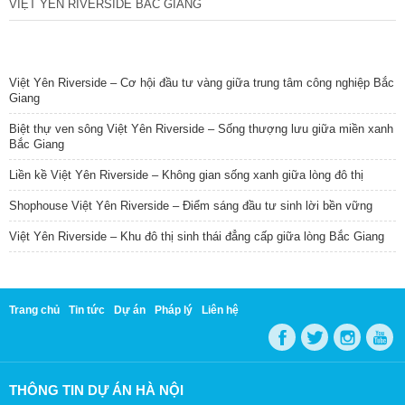
VIỆT YÊN RIVERSIDE BẮC GIANG
TIN NỔI BẬT
Việt Yên Riverside – Cơ hội đầu tư vàng giữa trung tâm công nghiệp Bắc
Giang
Biệt thự ven sông Việt Yên Riverside – Sống thượng lưu giữa miền xanh
Bắc Giang
Liền kề Việt Yên Riverside – Không gian sống xanh giữa lòng đô thị
Shophouse Việt Yên Riverside – Điểm sáng đầu tư sinh lời bền vững
Việt Yên Riverside – Khu đô thị sinh thái đẳng cấp giữa lòng Bắc Giang
Trang chủ
Tin tức
Dự án
Pháp lý
Liên hệ
THÔNG TIN DỰ ÁN HÀ NỘI