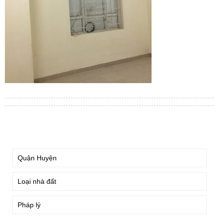
TÌM KIẾM