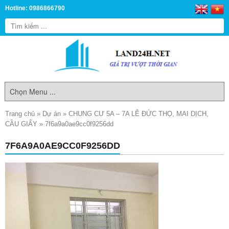
Hotline: 0986866790
Trang chủ
»
Dự án
»
CHUNG CƯ 5A – 7A LÊ ĐỨC THỌ, MAI DỊCH,
CẦU GIẤY
»
7f6a9a0ae9cc0f9256dd
7F6A9A0AE9CC0F9256DD