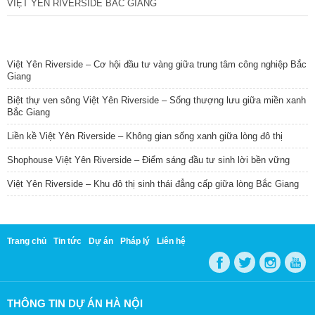
VIỆT YÊN RIVERSIDE BẮC GIANG
TIN NỔI BẬT
Việt Yên Riverside – Cơ hội đầu tư vàng giữa trung tâm công nghiệp Bắc
Giang
Biệt thự ven sông Việt Yên Riverside – Sống thượng lưu giữa miền xanh
Bắc Giang
Liền kề Việt Yên Riverside – Không gian sống xanh giữa lòng đô thị
Shophouse Việt Yên Riverside – Điểm sáng đầu tư sinh lời bền vững
Việt Yên Riverside – Khu đô thị sinh thái đẳng cấp giữa lòng Bắc Giang
Trang chủ
Tin tức
Dự án
Pháp lý
Liên hệ
THÔNG TIN DỰ ÁN HÀ NỘI