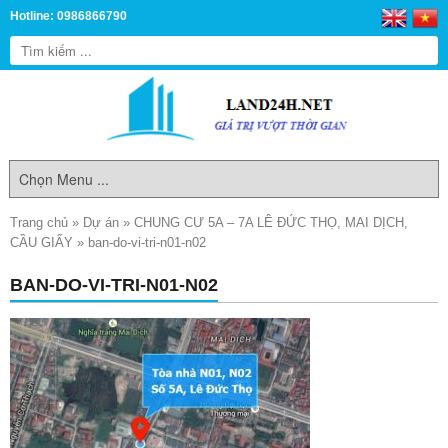
Hotline: 0986866790
Trang chủ
»
Dự án
»
CHUNG CƯ 5A – 7A LÊ ĐỨC THỌ, MAI DỊCH,
CẦU GIẤY
»
ban-do-vi-tri-n01-n02
BAN-DO-VI-TRI-N01-N02