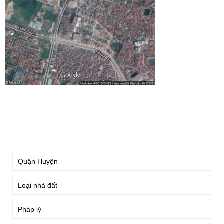
TÌM KIẾM