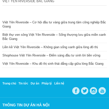
VIỆT YÊN RIVERSIDE BẮC GIANG
TIN NỔI BẬT
Việt Yên Riverside – Cơ hội đầu tư vàng giữa trung tâm công nghiệp Bắc
Giang
Biệt thự ven sông Việt Yên Riverside – Sống thượng lưu giữa miền xanh
Bắc Giang
Liền kề Việt Yên Riverside – Không gian sống xanh giữa lòng đô thị
Shophouse Việt Yên Riverside – Điểm sáng đầu tư sinh lời bền vững
Việt Yên Riverside – Khu đô thị sinh thái đẳng cấp giữa lòng Bắc Giang
Trang chủ
Tin tức
Dự án
Pháp lý
Liên hệ
THÔNG TIN DỰ ÁN HÀ NỘI