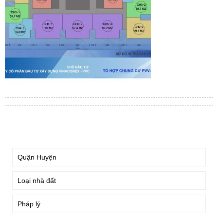
TÌM KIẾM