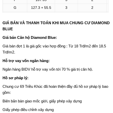
G
127.3 + 55.5
3
2
Đô
G*
127.3 + 55.5
3
2
Đô
GIÁ BÁN VÀ THANH TOÁN KHI MUA CHUNG CƯ DIAMOND
BLUE
Giá bán
Căn hộ Diamond Blue
:
Giá bán đợt 1 là giá gốc vào hợp đồng : Từ 18 Trđ/m2 đến 18.5
Trđ/m2.
Hỗ trợ vay vốn ngân hàng:
Ngân hàng BIDV hỗ trợ vay vốn tới 70 % giá trị căn hộ.
Hồ sơ pháp lý:
Chung cư 69 Triều Khúc
đã hoàn thiện đầy đủ hồ sơ pháp lý bao
gồm:
Biên bản bàn giao mốc giới, giấy phép xây dựng
Giấy phép điều chỉnh xây dựng