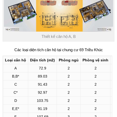
Thiết kế căn hộ A, B
Các loại diện tích căn hộ tại
chung cư 69 Triều Khúc
Loại căn hộ
Diện tích
(m2)
Phòng ngủ
Phòng vệ sinh
A
72.9
2
2
B,B*
89.03
2
2
C
91.43
2
2
C*
92.97
2
2
D
103.75
2
2
E,E*
91.19
2
2
F
107.69
3
2