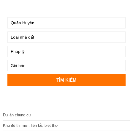
TÌM KIẾM
DỰ ÁN
Dự án chung cư
Khu đô thị mới, liền kề, biệt thự