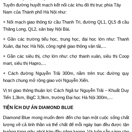
Tuyến đường huyết mạch kết nối các khu đô thị trục phía Tây
Nam của Thành phố Hà Nội như:
+ Nối mạch giao thông từ cầu Thanh Trì, đường QL1, QL5 đi cầu
Thăng Long, QL2, sân bay Nội Bài.
+ Gần các trường tiểu học, trung học, đại học lớn như: Thanh
Xuân, đại học Hà Nội, công nghệ giao thông vận tải,…
+ Gần các siêu thị, chợ lớn như: chợ thanh xuân, siêu thị Coop
mart, siêu thị Hapro,…
+ Cách đường Nguyễn Trãi 300m, nằm trên trục đường quy
hoạch chung mở rộng giao với Nguyễn Xiển.
Vị trí giao thông thuận lợi: Cách Ngã tư Nguyễn Trãi – Khuất Duy
Tiến 1,3km, BigC 3,9km, trường Đại học Hà Nội 300m,…
TIỆN ÍCH DỰ ÁN DIAMOND BLUE
Diamond Blue
mong muốn đem đến cho bạn một cuộc sống chất
lượng về cả tinh thần và thể chất để mỗi ngày bạn đều được tận
hưởng từng giây phút tràn đầy năng lượng. Và luôn sẵn sàng cho