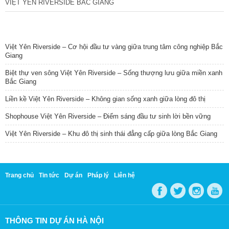
VIỆT YÊN RIVERSIDE BẮC GIANG
TIN NỔI BẬT
Việt Yên Riverside – Cơ hội đầu tư vàng giữa trung tâm công nghiệp Bắc
Giang
Biệt thự ven sông Việt Yên Riverside – Sống thượng lưu giữa miền xanh
Bắc Giang
Liền kề Việt Yên Riverside – Không gian sống xanh giữa lòng đô thị
Shophouse Việt Yên Riverside – Điểm sáng đầu tư sinh lời bền vững
Việt Yên Riverside – Khu đô thị sinh thái đẳng cấp giữa lòng Bắc Giang
Trang chủ
Tin tức
Dự án
Pháp lý
Liên hệ
THÔNG TIN DỰ ÁN HÀ NỘI