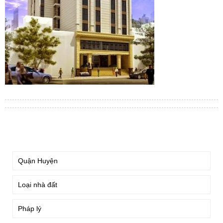
TÌM KIẾM