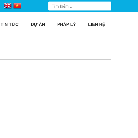
TIN TỨC
DỰ ÁN
PHÁP LÝ
LIÊN HỆ