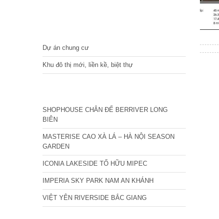
DỰ ÁN
Dự án chung cư
Khu đô thị mới, liền kề, biệt thự
CÁC DỰ ÁN MỚI NHẤT
SHOPHOUSE CHÂN ĐẾ BERRIVER LONG
BIÊN
MASTERISE CAO XÀ LÁ – HÀ NỘI SEASON
GARDEN
ICONIA LAKESIDE TỐ HỮU MIPEC
IMPERIA SKY PARK NAM AN KHÁNH
VIỆT YÊN RIVERSIDE BẮC GIANG