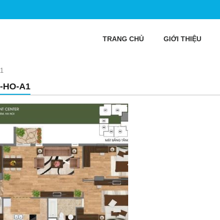
TRANG CHỦ
GIỚI THIỆU
a1
-HO-A1