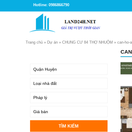
Hotline: 0986866790
Trang chủ
»
Dự án
»
CHUNG CƯ 84 THỢ NHUỘM
»
can-ho-
CAN
TÌM KIẾM