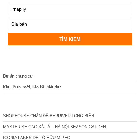
DỰ ÁN
Dự án chung cư
Khu đô thị mới, liền kề, biệt thự
CÁC DỰ ÁN MỚI NHẤT
SHOPHOUSE CHÂN ĐẾ BERRIVER LONG BIÊN
MASTERISE CAO XÀ LÁ – HÀ NỘI SEASON GARDEN
ICONIA LAKESIDE TỐ HỮU MIPEC