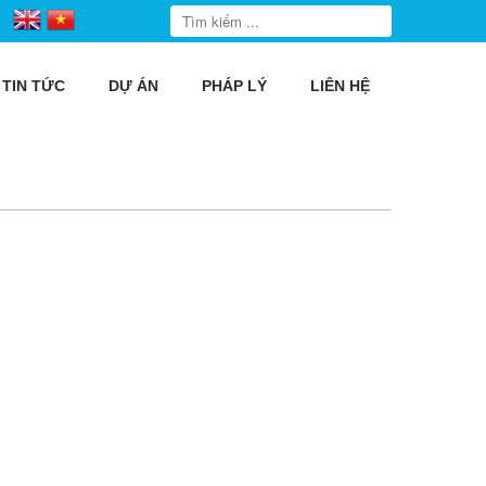
TIN TỨC
DỰ ÁN
PHÁP LÝ
LIÊN HỆ