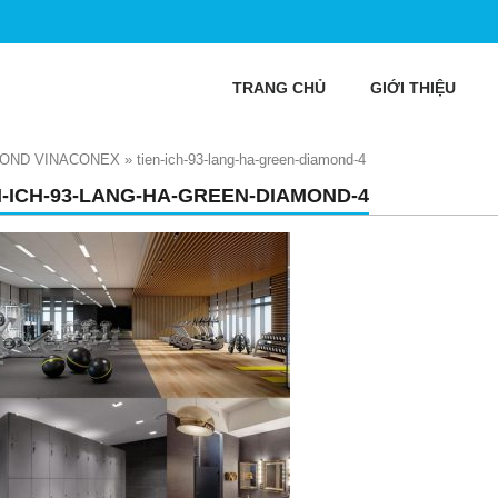
TRANG CHỦ
GIỚI THIỆU
MOND VINACONEX
»
tien-ich-93-lang-ha-green-diamond-4
N-ICH-93-LANG-HA-GREEN-DIAMOND-4