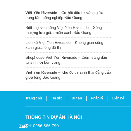
TIN NỔI BẬT
Việt Yên Riverside – Cơ hội đầu tư vàng giữa
trung tâm công nghiệp Bắc Giang
Biệt thự ven sông Việt Yên Riverside – Sống
thượng lưu giữa miền xanh Bắc Giang
Liền kề Việt Yên Riverside – Không gian sống
xanh giữa lòng đô thị
Shophouse Việt Yên Riverside – Điểm sáng đầu
tư sinh lời bền vững
Việt Yên Riverside – Khu đô thị sinh thái đẳng cấp
giữa lòng Bắc Giang
Trang chủ
Tin tức
Dự án
Pháp lý
Liên hệ
THÔNG TIN DỰ ÁN HÀ NỘI
Tel: 0986 866 790
Zalo