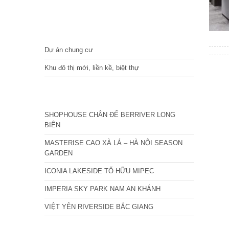
DỰ ÁN
Dự án chung cư
Khu đô thị mới, liền kề, biệt thự
CÁC DỰ ÁN MỚI NHẤT
SHOPHOUSE CHÂN ĐẾ BERRIVER LONG
BIÊN
MASTERISE CAO XÀ LÁ – HÀ NỘI SEASON
GARDEN
ICONIA LAKESIDE TỐ HỮU MIPEC
IMPERIA SKY PARK NAM AN KHÁNH
VIỆT YÊN RIVERSIDE BẮC GIANG