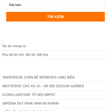
DỰ ÁN
Dự án chung cư
Khu đô thị mới, liền kề, biệt thự
CÁC DỰ ÁN MỚI NHẤT
SHOPHOUSE CHÂN ĐẾ BERRIVER LONG BIÊN
MASTERISE CAO XÀ LÁ – HÀ NỘI SEASON GARDEN
ICONIA LAKESIDE TỐ HỮU MIPEC
IMPERIA SKY PARK NAM AN KHÁNH