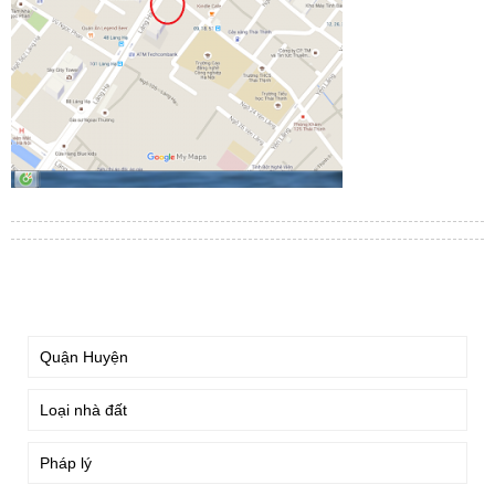
TÌM KIẾM