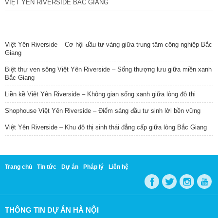
VIỆT YÊN RIVERSIDE BẮC GIANG
TIN NỔI BẬT
Việt Yên Riverside – Cơ hội đầu tư vàng giữa trung tâm công nghiệp Bắc
Giang
Biệt thự ven sông Việt Yên Riverside – Sống thượng lưu giữa miền xanh
Bắc Giang
Liền kề Việt Yên Riverside – Không gian sống xanh giữa lòng đô thị
Shophouse Việt Yên Riverside – Điểm sáng đầu tư sinh lời bền vững
Việt Yên Riverside – Khu đô thị sinh thái đẳng cấp giữa lòng Bắc Giang
Trang chủ
Tin tức
Dự án
Pháp lý
Liên hệ
THÔNG TIN DỰ ÁN HÀ NỘI