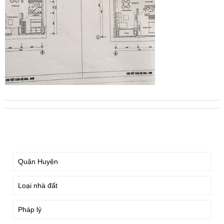
TÌM KIẾM