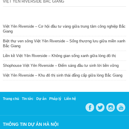
VIỆT YÊN RIVERSIDE BẮC GIANG
TIN NỔI BẬT
Việt Yên Riverside – Cơ hội đầu tư vàng giữa trung tâm công nghiệp Bắc
Giang
Biệt thự ven sông Việt Yên Riverside – Sống thượng lưu giữa miền xanh
Bắc Giang
Liền kề Việt Yên Riverside – Không gian sống xanh giữa lòng đô thị
Shophouse Việt Yên Riverside – Điểm sáng đầu tư sinh lời bền vững
Việt Yên Riverside – Khu đô thị sinh thái đẳng cấp giữa lòng Bắc Giang
Trang chủ
Tin tức
Dự án
Pháp lý
Liên hệ
THÔNG TIN DỰ ÁN HÀ NỘI