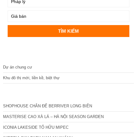
DỰ ÁN
Dự án chung cư
Khu đô thị mới, liền kề, biệt thự
CÁC DỰ ÁN MỚI NHẤT
SHOPHOUSE CHÂN ĐẾ BERRIVER LONG BIÊN
MASTERISE CAO XÀ LÁ – HÀ NỘI SEASON GARDEN
ICONIA LAKESIDE TỐ HỮU MIPEC