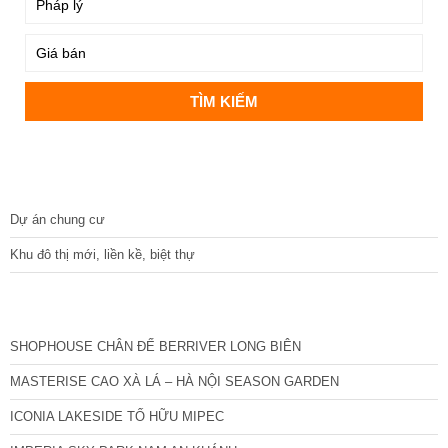
DỰ ÁN
Dự án chung cư
Khu đô thị mới, liền kề, biệt thự
CÁC DỰ ÁN MỚI NHẤT
SHOPHOUSE CHÂN ĐẾ BERRIVER LONG BIÊN
MASTERISE CAO XÀ LÁ – HÀ NỘI SEASON GARDEN
ICONIA LAKESIDE TỐ HỮU MIPEC