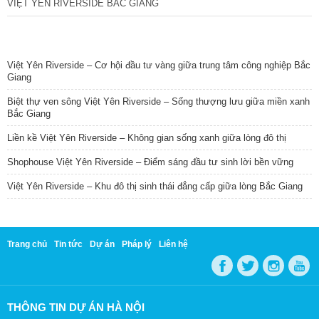
VIỆT YÊN RIVERSIDE BẮC GIANG
TIN NỔI BẬT
Việt Yên Riverside – Cơ hội đầu tư vàng giữa trung tâm công nghiệp Bắc
Giang
Biệt thự ven sông Việt Yên Riverside – Sống thượng lưu giữa miền xanh
Bắc Giang
Liền kề Việt Yên Riverside – Không gian sống xanh giữa lòng đô thị
Shophouse Việt Yên Riverside – Điểm sáng đầu tư sinh lời bền vững
Việt Yên Riverside – Khu đô thị sinh thái đẳng cấp giữa lòng Bắc Giang
Trang chủ
Tin tức
Dự án
Pháp lý
Liên hệ
THÔNG TIN DỰ ÁN HÀ NỘI