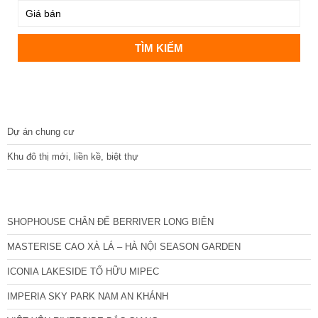
DỰ ÁN
Dự án chung cư
Khu đô thị mới, liền kề, biệt thự
CÁC DỰ ÁN MỚI NHẤT
SHOPHOUSE CHÂN ĐẾ BERRIVER LONG BIÊN
MASTERISE CAO XÀ LÁ – HÀ NỘI SEASON GARDEN
ICONIA LAKESIDE TỐ HỮU MIPEC
IMPERIA SKY PARK NAM AN KHÁNH