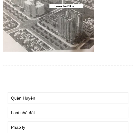
TÌM KIẾM