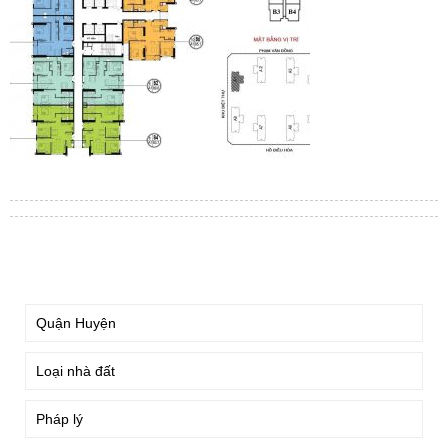
TÌM KIẾM