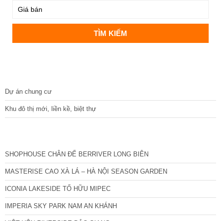
DỰ ÁN
Dự án chung cư
Khu đô thị mới, liền kề, biệt thự
CÁC DỰ ÁN MỚI NHẤT
SHOPHOUSE CHÂN ĐẾ BERRIVER LONG BIÊN
MASTERISE CAO XÀ LÁ – HÀ NỘI SEASON GARDEN
ICONIA LAKESIDE TỐ HỮU MIPEC
IMPERIA SKY PARK NAM AN KHÁNH