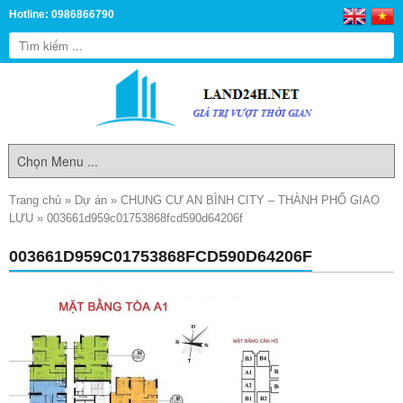
Hotline: 0986866790
Trang chủ
»
Dự án
»
CHUNG CƯ AN BÌNH CITY – THÀNH PHỐ GIAO
LƯU
»
003661d959c01753868fcd590d64206f
003661D959C01753868FCD590D64206F