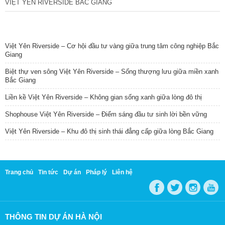
VIỆT YÊN RIVERSIDE BẮC GIANG
TIN NỔI BẬT
Việt Yên Riverside – Cơ hội đầu tư vàng giữa trung tâm công nghiệp Bắc
Giang
Biệt thự ven sông Việt Yên Riverside – Sống thượng lưu giữa miền xanh
Bắc Giang
Liền kề Việt Yên Riverside – Không gian sống xanh giữa lòng đô thị
Shophouse Việt Yên Riverside – Điểm sáng đầu tư sinh lời bền vững
Việt Yên Riverside – Khu đô thị sinh thái đẳng cấp giữa lòng Bắc Giang
Trang chủ
Tin tức
Dự án
Pháp lý
Liên hệ
THÔNG TIN DỰ ÁN HÀ NỘI