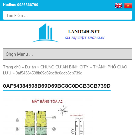
Hotline: 0986866790
Trang chủ
»
Dự án
»
CHUNG CƯ AN BÌNH CITY – THÀNH PHỐ GIAO
LƯU
»
0af54384508b69d69bc8c0dcb3cb739d
0AF54384508B69D69BC8C0DCB3CB739D