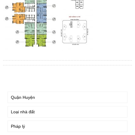
TÌM KIẾM