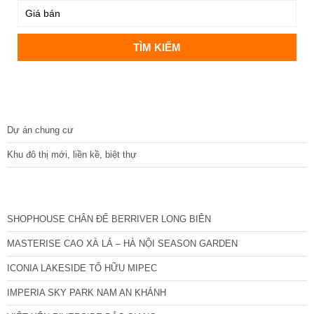
DỰ ÁN
Dự án chung cư
Khu đô thị mới, liền kề, biệt thự
CÁC DỰ ÁN MỚI NHẤT
SHOPHOUSE CHÂN ĐẾ BERRIVER LONG BIÊN
MASTERISE CAO XÀ LÁ – HÀ NỘI SEASON GARDEN
ICONIA LAKESIDE TỐ HỮU MIPEC
IMPERIA SKY PARK NAM AN KHÁNH