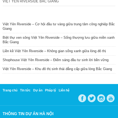
VIỆT YÊN RIVERSIDE BẮC GIANG
TIN NỔI BẬT
Việt Yên Riverside – Cơ hội đầu tư vàng giữa trung tâm công nghiệp Bắc
Giang
Biệt thự ven sông Việt Yên Riverside – Sống thượng lưu giữa miền xanh
Bắc Giang
Liền kề Việt Yên Riverside – Không gian sống xanh giữa lòng đô thị
Shophouse Việt Yên Riverside – Điểm sáng đầu tư sinh lời bền vững
Việt Yên Riverside – Khu đô thị sinh thái đẳng cấp giữa lòng Bắc Giang
Trang chủ
Tin tức
Dự án
Pháp lý
Liên hệ
THÔNG TIN DỰ ÁN HÀ NỘI