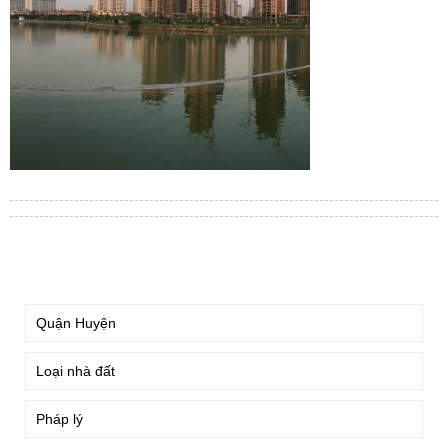
TÌM KIẾM