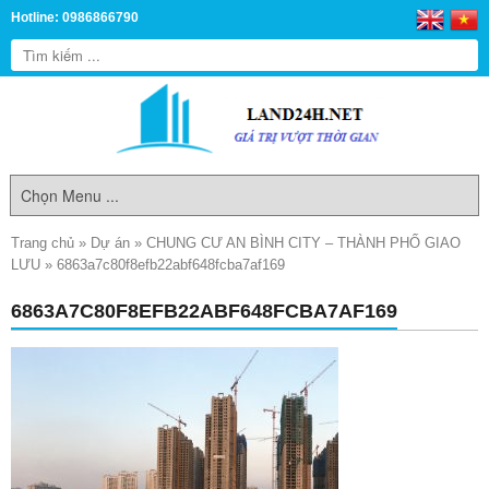
Hotline: 0986866790
Trang chủ
»
Dự án
»
CHUNG CƯ AN BÌNH CITY – THÀNH PHỐ GIAO
LƯU
»
6863a7c80f8efb22abf648fcba7af169
6863A7C80F8EFB22ABF648FCBA7AF169