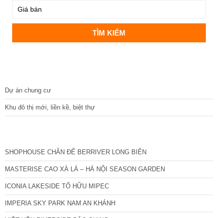
DỰ ÁN
Dự án chung cư
Khu đô thị mới, liền kề, biệt thự
CÁC DỰ ÁN MỚI NHẤT
SHOPHOUSE CHÂN ĐẾ BERRIVER LONG BIÊN
MASTERISE CAO XÀ LÁ – HÀ NỘI SEASON GARDEN
ICONIA LAKESIDE TỐ HỮU MIPEC
IMPERIA SKY PARK NAM AN KHÁNH