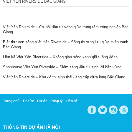
VIỆT YÊN RIVERSIDE BẮC GIANG
TIN NỔI BẬT
Việt Yên Riverside – Cơ hội đầu tư vàng giữa trung tâm công nghiệp Bắc
Giang
Biệt thự ven sông Việt Yên Riverside – Sống thượng lưu giữa miền xanh
Bắc Giang
Liền kề Việt Yên Riverside – Không gian sống xanh giữa lòng đô thị
Shophouse Việt Yên Riverside – Điểm sáng đầu tư sinh lời bền vững
Việt Yên Riverside – Khu đô thị sinh thái đẳng cấp giữa lòng Bắc Giang
Trang chủ
Tin tức
Dự án
Pháp lý
Liên hệ
THÔNG TIN DỰ ÁN HÀ NỘI