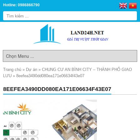
Hotline: 0986866790
Trang chủ
»
Dự án
»
CHUNG CƯ AN BÌNH CITY – THÀNH PHỐ GIAO
LƯU
»
8eefea3490dd080ea171e06634f43e07
8EEFEA3490DD080EA171E06634F43E07