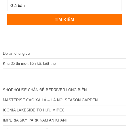
DỰ ÁN
Dự án chung cư
Khu đô thị mới, liền kề, biệt thự
CÁC DỰ ÁN MỚI NHẤT
SHOPHOUSE CHÂN ĐẾ BERRIVER LONG BIÊN
MASTERISE CAO XÀ LÁ – HÀ NỘI SEASON GARDEN
ICONIA LAKESIDE TỐ HỮU MIPEC
IMPERIA SKY PARK NAM AN KHÁNH