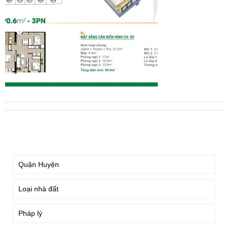
TÌM KIẾM