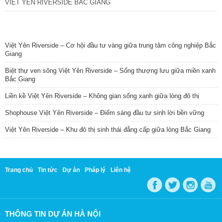
VIỆT YÊN RIVERSIDE BẮC GIANG
TIN NỔI BẬT
Việt Yên Riverside – Cơ hội đầu tư vàng giữa trung tâm công nghiệp Bắc
Giang
Biệt thự ven sông Việt Yên Riverside – Sống thượng lưu giữa miền xanh
Bắc Giang
Liền kề Việt Yên Riverside – Không gian sống xanh giữa lòng đô thị
Shophouse Việt Yên Riverside – Điểm sáng đầu tư sinh lời bền vững
Việt Yên Riverside – Khu đô thị sinh thái đẳng cấp giữa lòng Bắc Giang
Trang chủ
Tin tức
Dự án
Pháp lý
Liên hệ
THÔNG TIN DỰ ÁN HÀ NỘI