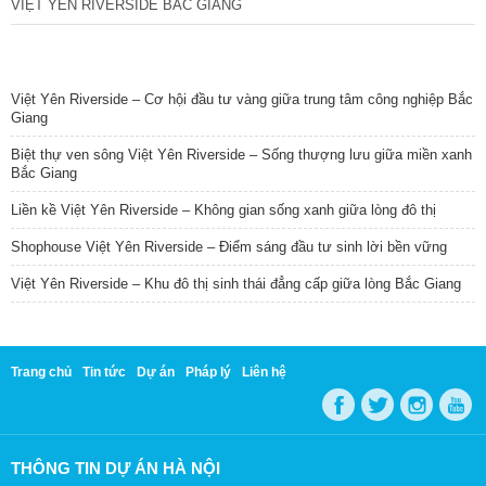
VIỆT YÊN RIVERSIDE BẮC GIANG
TIN NỔI BẬT
Việt Yên Riverside – Cơ hội đầu tư vàng giữa trung tâm công nghiệp Bắc
Giang
Biệt thự ven sông Việt Yên Riverside – Sống thượng lưu giữa miền xanh
Bắc Giang
Liền kề Việt Yên Riverside – Không gian sống xanh giữa lòng đô thị
Shophouse Việt Yên Riverside – Điểm sáng đầu tư sinh lời bền vững
Việt Yên Riverside – Khu đô thị sinh thái đẳng cấp giữa lòng Bắc Giang
Trang chủ
Tin tức
Dự án
Pháp lý
Liên hệ
THÔNG TIN DỰ ÁN HÀ NỘI