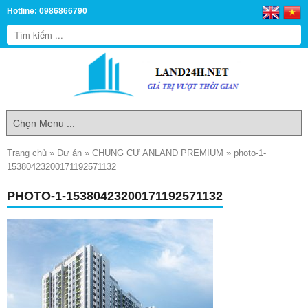
Hotline: 0986866790
Trang chủ
»
Dự án
»
CHUNG CƯ ANLAND PREMIUM
»
photo-1-
15380423200171192571132
PHOTO-1-15380423200171192571132