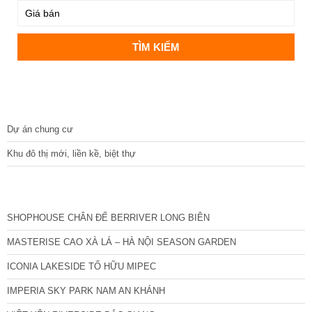
DỰ ÁN
Dự án chung cư
Khu đô thị mới, liền kề, biệt thự
CÁC DỰ ÁN MỚI NHẤT
SHOPHOUSE CHÂN ĐẾ BERRIVER LONG BIÊN
MASTERISE CAO XÀ LÁ – HÀ NỘI SEASON GARDEN
ICONIA LAKESIDE TỐ HỮU MIPEC
IMPERIA SKY PARK NAM AN KHÁNH