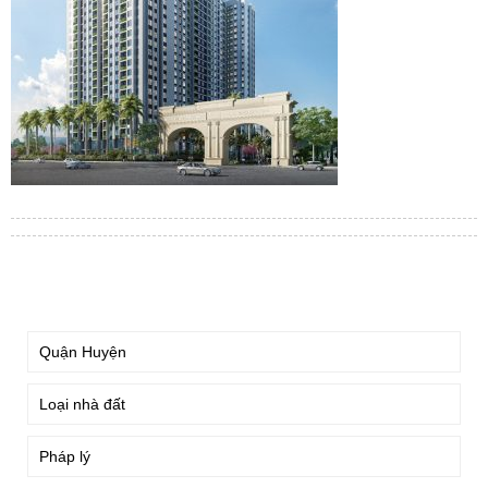
TÌM KIẾM