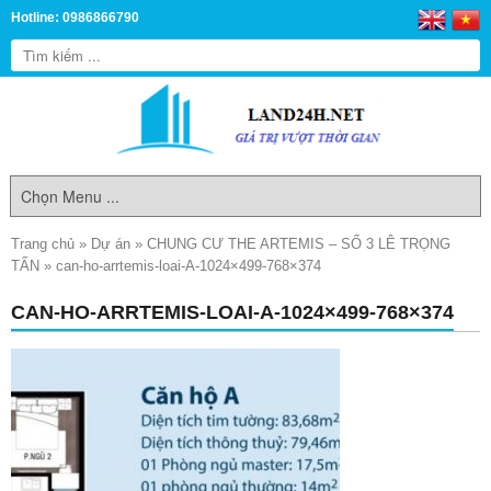
Hotline: 0986866790
Trang chủ
»
Dự án
»
CHUNG CƯ THE ARTEMIS – SỐ 3 LÊ TRỌNG
TẤN
»
can-ho-arrtemis-loai-A-1024×499-768×374
CAN-HO-ARRTEMIS-LOAI-A-1024×499-768×374