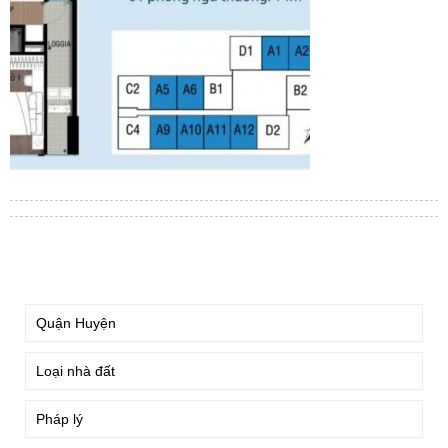
TÌM KIẾM