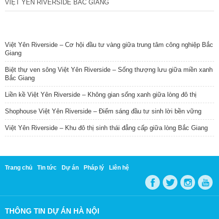
VIỆT YÊN RIVERSIDE BẮC GIANG
TIN NỔI BẬT
Việt Yên Riverside – Cơ hội đầu tư vàng giữa trung tâm công nghiệp Bắc
Giang
Biệt thự ven sông Việt Yên Riverside – Sống thượng lưu giữa miền xanh
Bắc Giang
Liền kề Việt Yên Riverside – Không gian sống xanh giữa lòng đô thị
Shophouse Việt Yên Riverside – Điểm sáng đầu tư sinh lời bền vững
Việt Yên Riverside – Khu đô thị sinh thái đẳng cấp giữa lòng Bắc Giang
Trang chủ
Tin tức
Dự án
Pháp lý
Liên hệ
THÔNG TIN DỰ ÁN HÀ NỘI