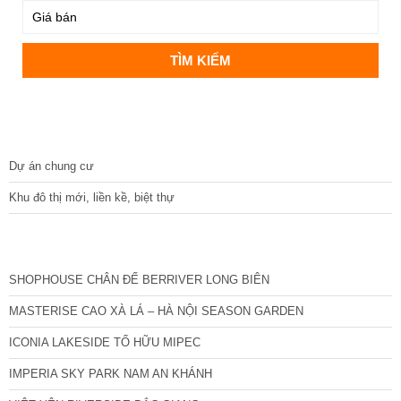
DỰ ÁN
Dự án chung cư
Khu đô thị mới, liền kề, biệt thự
CÁC DỰ ÁN MỚI NHẤT
SHOPHOUSE CHÂN ĐẾ BERRIVER LONG BIÊN
MASTERISE CAO XÀ LÁ – HÀ NỘI SEASON GARDEN
ICONIA LAKESIDE TỐ HỮU MIPEC
IMPERIA SKY PARK NAM AN KHÁNH