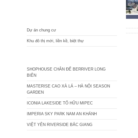
DỰ ÁN
Dự án chung cư
Khu đô thị mới, liền kề, biệt thự
CÁC DỰ ÁN MỚI NHẤT
SHOPHOUSE CHÂN ĐẾ BERRIVER LONG
BIÊN
MASTERISE CAO XÀ LÁ – HÀ NỘI SEASON
GARDEN
ICONIA LAKESIDE TỐ HỮU MIPEC
IMPERIA SKY PARK NAM AN KHÁNH
VIỆT YÊN RIVERSIDE BẮC GIANG