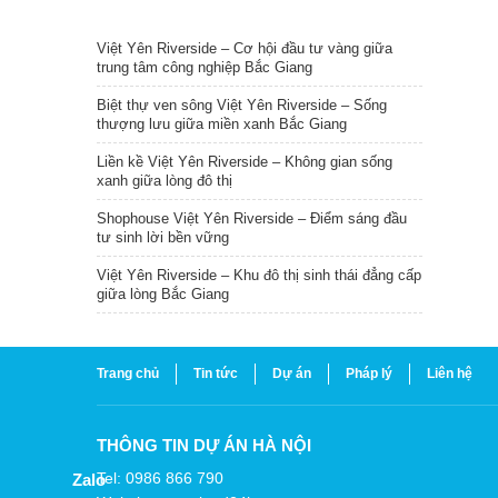
TIN NỔI BẬT
Việt Yên Riverside – Cơ hội đầu tư vàng giữa
trung tâm công nghiệp Bắc Giang
Biệt thự ven sông Việt Yên Riverside – Sống
thượng lưu giữa miền xanh Bắc Giang
Liền kề Việt Yên Riverside – Không gian sống
xanh giữa lòng đô thị
Shophouse Việt Yên Riverside – Điểm sáng đầu
tư sinh lời bền vững
Việt Yên Riverside – Khu đô thị sinh thái đẳng cấp
giữa lòng Bắc Giang
Trang chủ
Tin tức
Dự án
Pháp lý
Liên hệ
THÔNG TIN DỰ ÁN HÀ NỘI
Tel: 0986 866 790
Zalo