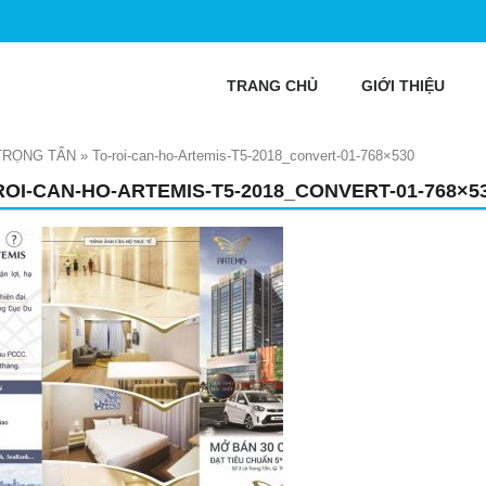
TRANG CHỦ
GIỚI THIỆU
 TRỌNG TẤN
»
To-roi-can-ho-Artemis-T5-2018_convert-01-768×530
ROI-CAN-HO-ARTEMIS-T5-2018_CONVERT-01-768×5