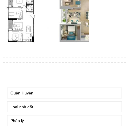
TÌM KIẾM