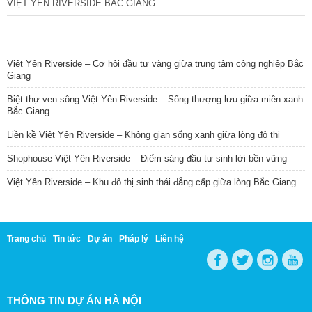
VIỆT YÊN RIVERSIDE BẮC GIANG
TIN NỔI BẬT
Việt Yên Riverside – Cơ hội đầu tư vàng giữa trung tâm công nghiệp Bắc
Giang
Biệt thự ven sông Việt Yên Riverside – Sống thượng lưu giữa miền xanh
Bắc Giang
Liền kề Việt Yên Riverside – Không gian sống xanh giữa lòng đô thị
Shophouse Việt Yên Riverside – Điểm sáng đầu tư sinh lời bền vững
Việt Yên Riverside – Khu đô thị sinh thái đẳng cấp giữa lòng Bắc Giang
Trang chủ
Tin tức
Dự án
Pháp lý
Liên hệ
THÔNG TIN DỰ ÁN HÀ NỘI