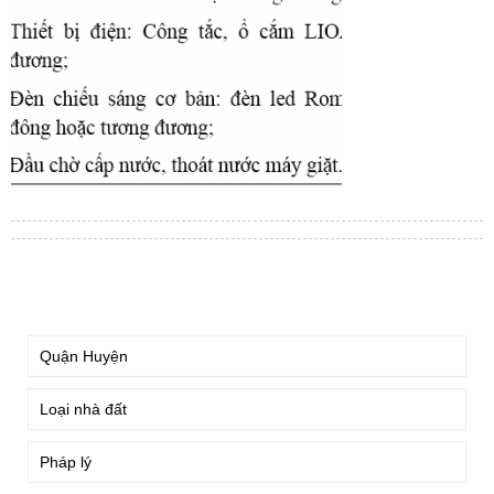
TÌM KIẾM