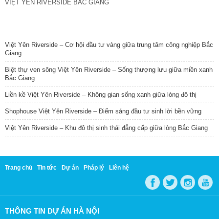
VIỆT YÊN RIVERSIDE BẮC GIANG
TIN NỔI BẬT
Việt Yên Riverside – Cơ hội đầu tư vàng giữa trung tâm công nghiệp Bắc
Giang
Biệt thự ven sông Việt Yên Riverside – Sống thượng lưu giữa miền xanh
Bắc Giang
Liền kề Việt Yên Riverside – Không gian sống xanh giữa lòng đô thị
Shophouse Việt Yên Riverside – Điểm sáng đầu tư sinh lời bền vững
Việt Yên Riverside – Khu đô thị sinh thái đẳng cấp giữa lòng Bắc Giang
Trang chủ
Tin tức
Dự án
Pháp lý
Liên hệ
THÔNG TIN DỰ ÁN HÀ NỘI