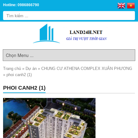
Hotline: 0986866790
Trang chủ
»
Dự án
»
CHUNG CƯ ATHENA COMPLEX XUÂN PHƯƠNG
»
phoi canh2 (1)
PHOI CANH2 (1)