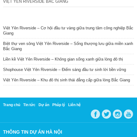
VIỆT YÊN RIVERSIDE BẮC GIANG
TIN NỔI BẬT
Việt Yên Riverside – Cơ hội đầu tư vàng giữa trung tâm công nghiệp Bắc
Giang
Biệt thự ven sông Việt Yên Riverside – Sống thượng lưu giữa miền xanh
Bắc Giang
Liền kề Việt Yên Riverside – Không gian sống xanh giữa lòng đô thị
Shophouse Việt Yên Riverside – Điểm sáng đầu tư sinh lời bền vững
Việt Yên Riverside – Khu đô thị sinh thái đẳng cấp giữa lòng Bắc Giang
Trang chủ
Tin tức
Dự án
Pháp lý
Liên hệ
THÔNG TIN DỰ ÁN HÀ NỘI