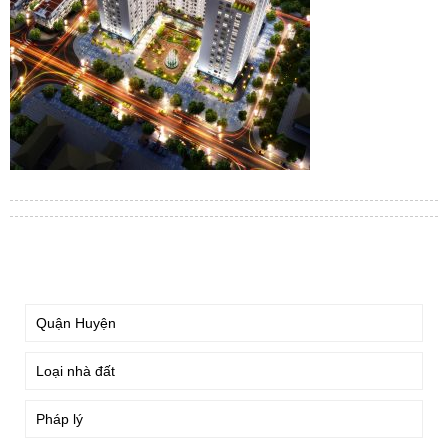
TÌM KIẾM