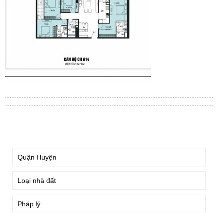
TÌM KIẾM