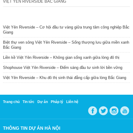
VIỆT YÊN RIVERSIDE BẮC GIANG
TIN NỔI BẬT
Việt Yên Riverside – Cơ hội đầu tư vàng giữa trung tâm công nghiệp Bắc
Giang
Biệt thự ven sông Việt Yên Riverside – Sống thượng lưu giữa miền xanh
Bắc Giang
Liền kề Việt Yên Riverside – Không gian sống xanh giữa lòng đô thị
Shophouse Việt Yên Riverside – Điểm sáng đầu tư sinh lời bền vững
Việt Yên Riverside – Khu đô thị sinh thái đẳng cấp giữa lòng Bắc Giang
Trang chủ
Tin tức
Dự án
Pháp lý
Liên hệ
THÔNG TIN DỰ ÁN HÀ NỘI