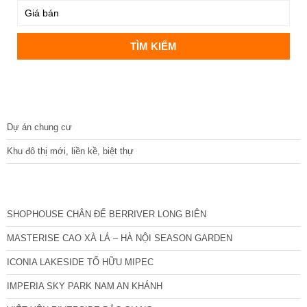
DỰ ÁN
Dự án chung cư
Khu đô thị mới, liền kề, biệt thự
CÁC DỰ ÁN MỚI NHẤT
SHOPHOUSE CHÂN ĐẾ BERRIVER LONG BIÊN
MASTERISE CAO XÀ LÁ – HÀ NỘI SEASON GARDEN
ICONIA LAKESIDE TỐ HỮU MIPEC
IMPERIA SKY PARK NAM AN KHÁNH