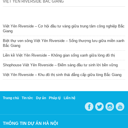
VIỆT YÊN RIVERSIDE BẮC GIANG
TIN NỔI BẬT
Việt Yên Riverside – Cơ hội đầu tư vàng giữa trung tâm công nghiệp Bắc
Giang
Biệt thự ven sông Việt Yên Riverside – Sống thượng lưu giữa miền xanh
Bắc Giang
Liền kề Việt Yên Riverside – Không gian sống xanh giữa lòng đô thị
Shophouse Việt Yên Riverside – Điểm sáng đầu tư sinh lời bền vững
Việt Yên Riverside – Khu đô thị sinh thái đẳng cấp giữa lòng Bắc Giang
Trang chủ
Tin tức
Dự án
Pháp lý
Liên hệ
THÔNG TIN DỰ ÁN HÀ NỘI