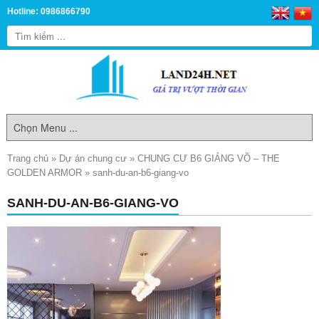
Hotline: 0986866790
Trang chủ
»
Dự án chung cư
»
CHUNG CƯ B6 GIẢNG VÕ – THE
GOLDEN ARMOR
»
sanh-du-an-b6-giang-vo
SANH-DU-AN-B6-GIANG-VO