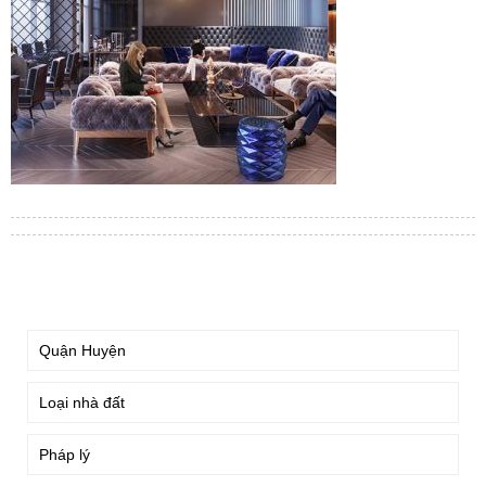
TÌM KIẾM