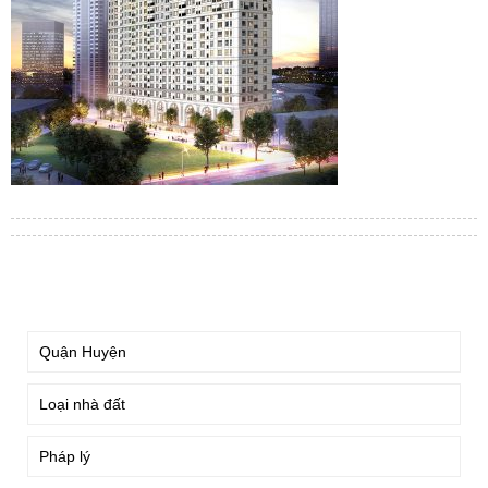
TÌM KIẾM