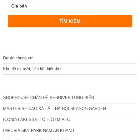
DỰ ÁN
Dự án chung cư
Khu đô thị mới, liền kề, biệt thự
CÁC DỰ ÁN MỚI NHẤT
SHOPHOUSE CHÂN ĐẾ BERRIVER LONG BIÊN
MASTERISE CAO XÀ LÁ – HÀ NỘI SEASON GARDEN
ICONIA LAKESIDE TỐ HỮU MIPEC
IMPERIA SKY PARK NAM AN KHÁNH