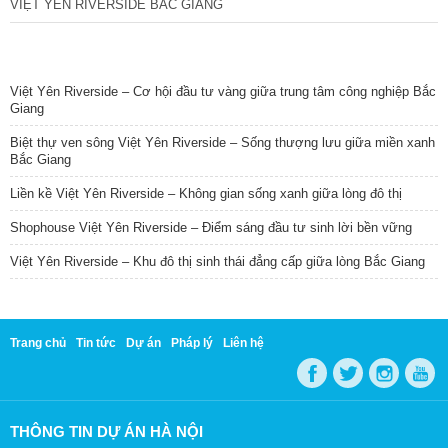
VIỆT YÊN RIVERSIDE BẮC GIANG
TIN NỔI BẬT
Việt Yên Riverside – Cơ hội đầu tư vàng giữa trung tâm công nghiệp Bắc
Giang
Biệt thự ven sông Việt Yên Riverside – Sống thượng lưu giữa miền xanh
Bắc Giang
Liền kề Việt Yên Riverside – Không gian sống xanh giữa lòng đô thị
Shophouse Việt Yên Riverside – Điểm sáng đầu tư sinh lời bền vững
Việt Yên Riverside – Khu đô thị sinh thái đẳng cấp giữa lòng Bắc Giang
Trang chủ
Tin tức
Dự án
Pháp lý
Liên hệ
THÔNG TIN DỰ ÁN HÀ NỘI