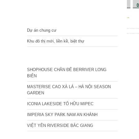
DỰ ÁN
Dự án chung cư
Khu đô thị mới, liền kề, biệt thự
CÁC DỰ ÁN MỚI NHẤT
SHOPHOUSE CHÂN ĐẾ BERRIVER LONG
BIÊN
MASTERISE CAO XÀ LÁ – HÀ NỘI SEASON
GARDEN
ICONIA LAKESIDE TỐ HỮU MIPEC
IMPERIA SKY PARK NAM AN KHÁNH
VIỆT YÊN RIVERSIDE BẮC GIANG