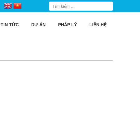
TIN TỨC
DỰ ÁN
PHÁP LÝ
LIÊN HỆ