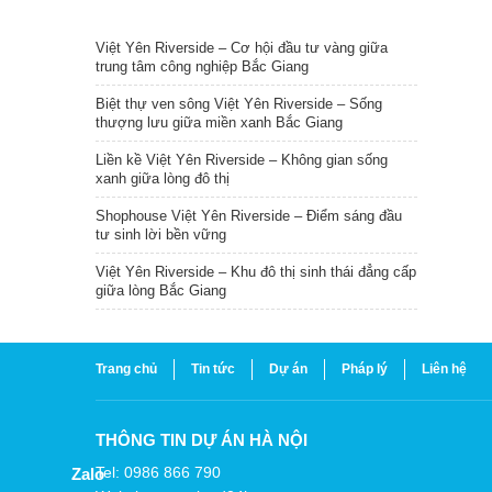
TIN NỔI BẬT
Việt Yên Riverside – Cơ hội đầu tư vàng giữa
trung tâm công nghiệp Bắc Giang
Biệt thự ven sông Việt Yên Riverside – Sống
thượng lưu giữa miền xanh Bắc Giang
Liền kề Việt Yên Riverside – Không gian sống
xanh giữa lòng đô thị
Shophouse Việt Yên Riverside – Điểm sáng đầu
tư sinh lời bền vững
Việt Yên Riverside – Khu đô thị sinh thái đẳng cấp
giữa lòng Bắc Giang
Trang chủ
Tin tức
Dự án
Pháp lý
Liên hệ
THÔNG TIN DỰ ÁN HÀ NỘI
Tel: 0986 866 790
Zalo