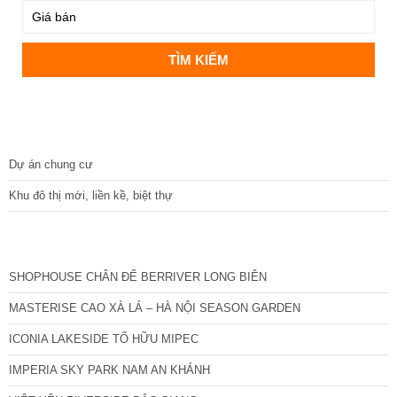
DỰ ÁN
Dự án chung cư
Khu đô thị mới, liền kề, biệt thự
CÁC DỰ ÁN MỚI NHẤT
SHOPHOUSE CHÂN ĐẾ BERRIVER LONG BIÊN
MASTERISE CAO XÀ LÁ – HÀ NỘI SEASON GARDEN
ICONIA LAKESIDE TỐ HỮU MIPEC
IMPERIA SKY PARK NAM AN KHÁNH