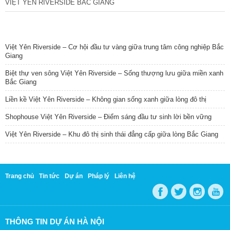
VIỆT YÊN RIVERSIDE BẮC GIANG
TIN NỔI BẬT
Việt Yên Riverside – Cơ hội đầu tư vàng giữa trung tâm công nghiệp Bắc
Giang
Biệt thự ven sông Việt Yên Riverside – Sống thượng lưu giữa miền xanh
Bắc Giang
Liền kề Việt Yên Riverside – Không gian sống xanh giữa lòng đô thị
Shophouse Việt Yên Riverside – Điểm sáng đầu tư sinh lời bền vững
Việt Yên Riverside – Khu đô thị sinh thái đẳng cấp giữa lòng Bắc Giang
Trang chủ
Tin tức
Dự án
Pháp lý
Liên hệ
THÔNG TIN DỰ ÁN HÀ NỘI