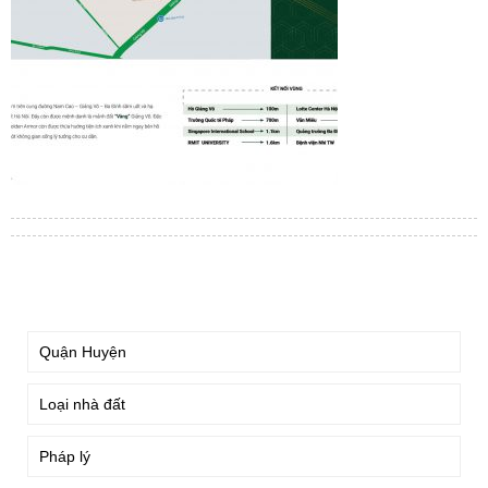
TÌM KIẾM