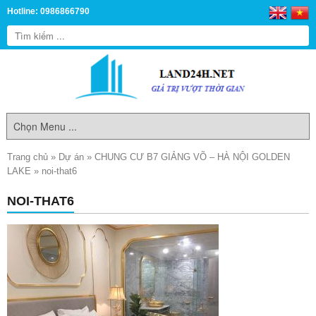
Hotline: 0986866790
Trang chủ
»
Dự án
»
CHUNG CƯ B7 GIẢNG VÕ – HÀ NỘI GOLDEN
LAKE
»
noi-that6
NOI-THAT6