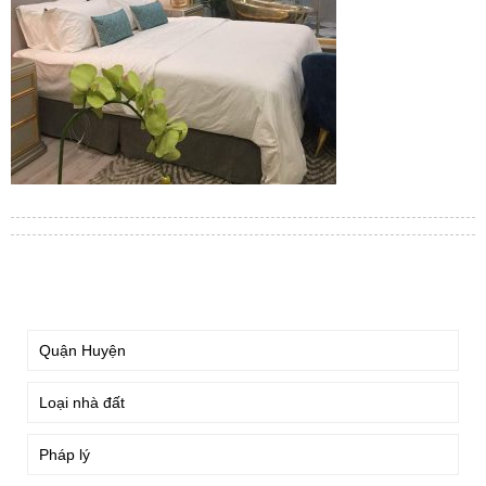
TÌM KIẾM