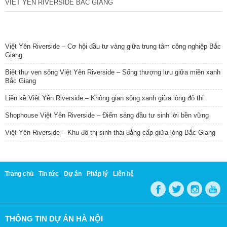
VIỆT YÊN RIVERSIDE BẮC GIANG
TIN NỔI BẬT
Việt Yên Riverside – Cơ hội đầu tư vàng giữa trung tâm công nghiệp Bắc
Giang
Biệt thự ven sông Việt Yên Riverside – Sống thượng lưu giữa miền xanh
Bắc Giang
Liền kề Việt Yên Riverside – Không gian sống xanh giữa lòng đô thị
Shophouse Việt Yên Riverside – Điểm sáng đầu tư sinh lời bền vững
Việt Yên Riverside – Khu đô thị sinh thái đẳng cấp giữa lòng Bắc Giang
Trang chủ
Tin tức
Dự án
Pháp lý
Liên hệ
THÔNG TIN DỰ ÁN HÀ NỘI