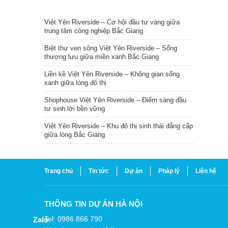
TIN NỔI BẬT
Việt Yên Riverside – Cơ hội đầu tư vàng giữa
trung tâm công nghiệp Bắc Giang
Biệt thự ven sông Việt Yên Riverside – Sống
thượng lưu giữa miền xanh Bắc Giang
Liền kề Việt Yên Riverside – Không gian sống
xanh giữa lòng đô thị
Shophouse Việt Yên Riverside – Điểm sáng đầu
tư sinh lời bền vững
Việt Yên Riverside – Khu đô thị sinh thái đẳng cấp
giữa lòng Bắc Giang
Trang chủ
Tin tức
Dự án
Pháp lý
Liên hệ
THÔNG TIN DỰ ÁN HÀ NỘI
Tel: 0986 866 790
Zalo