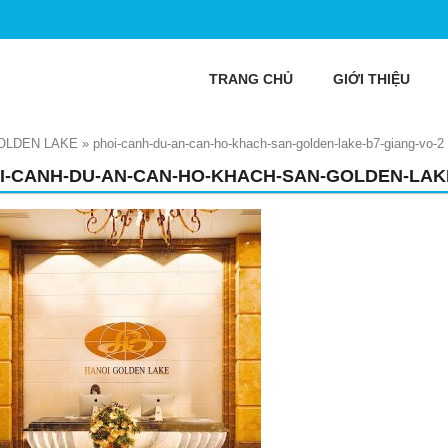
TRANG CHỦ
GIỚI THIỆU
GOLDEN LAKE
»
phoi-canh-du-an-can-ho-khach-san-golden-lake-b7-giang-vo-2
I-CANH-DU-AN-CAN-HO-KHACH-SAN-GOLDEN-LAKE