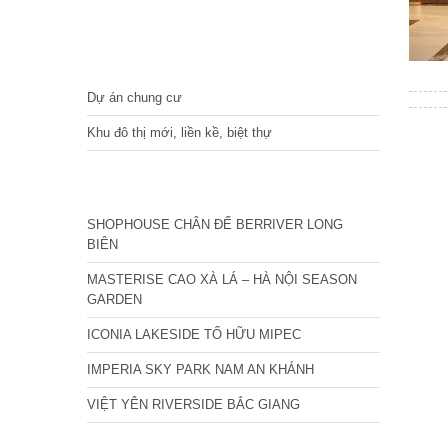
DỰ ÁN
Dự án chung cư
Khu đô thị mới, liền kề, biệt thự
CÁC DỰ ÁN MỚI NHẤT
SHOPHOUSE CHÂN ĐẾ BERRIVER LONG
BIÊN
MASTERISE CAO XÀ LÁ – HÀ NỘI SEASON
GARDEN
ICONIA LAKESIDE TỐ HỮU MIPEC
IMPERIA SKY PARK NAM AN KHÁNH
VIỆT YÊN RIVERSIDE BẮC GIANG