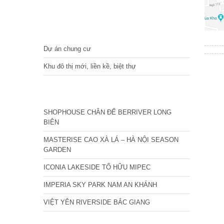
DỰ ÁN
Dự án chung cư
Khu đô thị mới, liền kề, biệt thự
CÁC DỰ ÁN MỚI NHẤT
SHOPHOUSE CHÂN ĐẾ BERRIVER LONG
BIÊN
MASTERISE CAO XÀ LÁ – HÀ NỘI SEASON
GARDEN
ICONIA LAKESIDE TỐ HỮU MIPEC
IMPERIA SKY PARK NAM AN KHÁNH
VIỆT YÊN RIVERSIDE BẮC GIANG