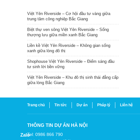
TIN NỔI BẬT
Việt Yên Riverside – Cơ hội đầu tư vàng giữa
trung tâm công nghiệp Bắc Giang
Biệt thự ven sông Việt Yên Riverside – Sống
thượng lưu giữa miền xanh Bắc Giang
Liền kề Việt Yên Riverside – Không gian sống
xanh giữa lòng đô thị
Shophouse Việt Yên Riverside – Điểm sáng đầu
tư sinh lời bền vững
Việt Yên Riverside – Khu đô thị sinh thái đẳng cấp
giữa lòng Bắc Giang
Trang chủ
Tin tức
Dự án
Pháp lý
Liên hệ
THÔNG TIN DỰ ÁN HÀ NỘI
Tel: 0986 866 790
Zalo