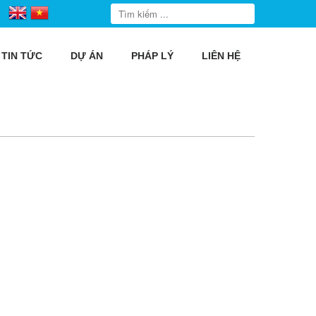
TIN TỨC
DỰ ÁN
PHÁP LÝ
LIÊN HỆ