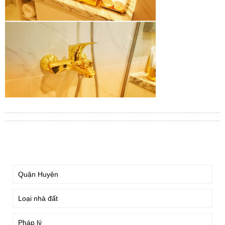
TÌM KIẾM