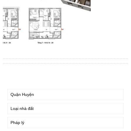
TÌM KIẾM