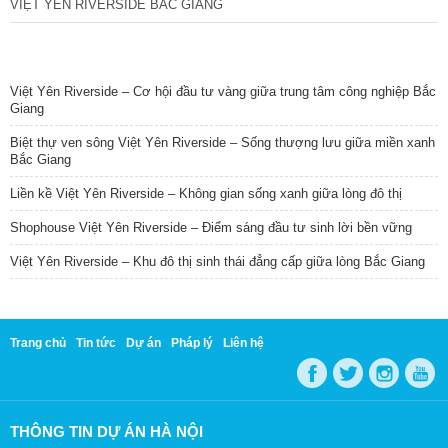
VIỆT YÊN RIVERSIDE BẮC GIANG
TIN NỔI BẬT
Việt Yên Riverside – Cơ hội đầu tư vàng giữa trung tâm công nghiệp Bắc
Giang
Biệt thự ven sông Việt Yên Riverside – Sống thượng lưu giữa miền xanh
Bắc Giang
Liền kề Việt Yên Riverside – Không gian sống xanh giữa lòng đô thị
Shophouse Việt Yên Riverside – Điểm sáng đầu tư sinh lời bền vững
Việt Yên Riverside – Khu đô thị sinh thái đẳng cấp giữa lòng Bắc Giang
Trang chủ
Tin tức
Dự án
Pháp lý
Liên hệ
THÔNG TIN DỰ ÁN HÀ NỘI