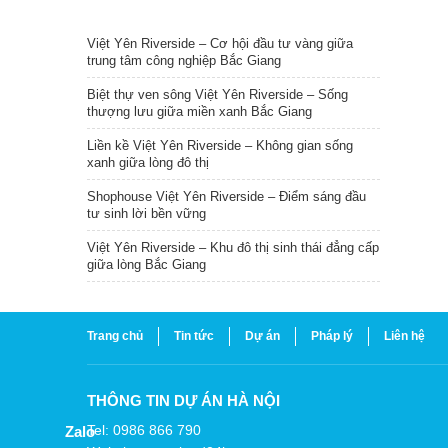
TIN NỔI BẬT
Việt Yên Riverside – Cơ hội đầu tư vàng giữa
trung tâm công nghiệp Bắc Giang
Biệt thự ven sông Việt Yên Riverside – Sống
thượng lưu giữa miền xanh Bắc Giang
Liền kề Việt Yên Riverside – Không gian sống
xanh giữa lòng đô thị
Shophouse Việt Yên Riverside – Điểm sáng đầu
tư sinh lời bền vững
Việt Yên Riverside – Khu đô thị sinh thái đẳng cấp
giữa lòng Bắc Giang
Trang chủ
Tin tức
Dự án
Pháp lý
Liên hệ
THÔNG TIN DỰ ÁN HÀ NỘI
Tel: 0986 866 790
Zalo