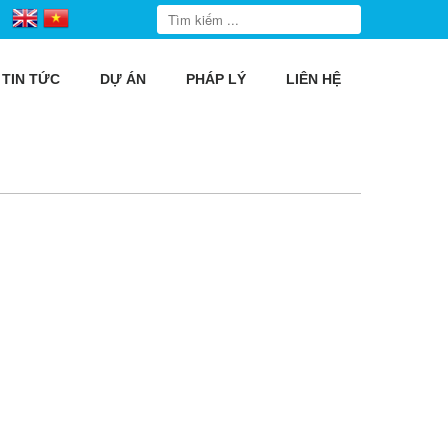
TIN TỨC
DỰ ÁN
PHÁP LÝ
LIÊN HỆ