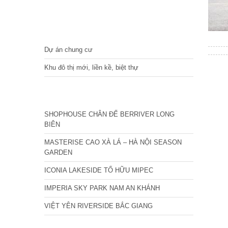
DỰ ÁN
Dự án chung cư
Khu đô thị mới, liền kề, biệt thự
CÁC DỰ ÁN MỚI NHẤT
SHOPHOUSE CHÂN ĐẾ BERRIVER LONG
BIÊN
MASTERISE CAO XÀ LÁ – HÀ NỘI SEASON
GARDEN
ICONIA LAKESIDE TỐ HỮU MIPEC
IMPERIA SKY PARK NAM AN KHÁNH
VIỆT YÊN RIVERSIDE BẮC GIANG